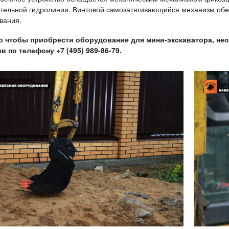
тельной гидролинии. Винтовой самозатягивающийся механизм об
вания.
о чтобы приобрести оборудование для мини-экскаватора, не
в по телефону +7 (495) 989-86-79.