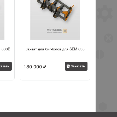
M 630B
Захват для биг-бэгов для SEM 636
180 000
 ₽
казать
Заказать