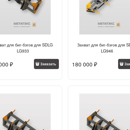
ват для биг-бэгов для SDLG
Захват для биг-бэгов для 
LG933
LG946
000
 ₽
180 000
 ₽
Заказать
За