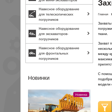
Зах
Навесное оборудование
для телескопических
Главная
погрузчиков
Захваты
Навесное оборудование
погрузки
для экскаваторов-
ткани.
погрузчиков
Захват 
Навесное оборудование
несколь
для фронтальных
между к
погрузчиков
максима
препятс
С помощ
Новинки
подобра
модели 
Новинка