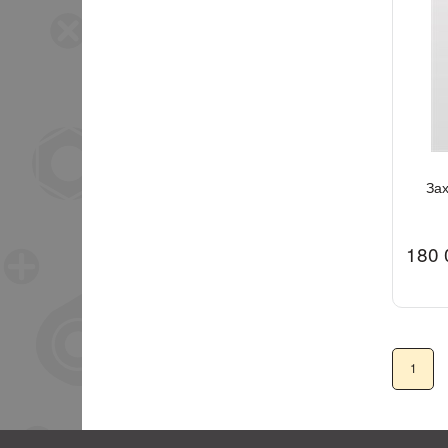
Зах
180 
1