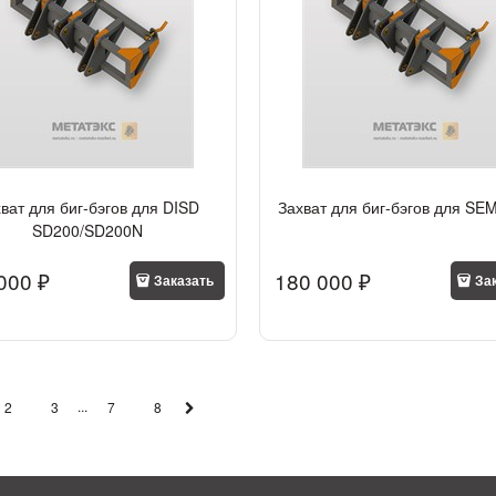
ват для биг-бэгов для DISD
Захват для биг-бэгов для SE
SD200/SD200N
000
 ₽
180 000
 ₽
Заказать
За
...
2
3
7
8