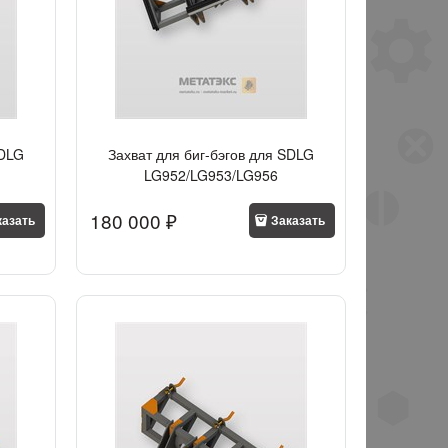
SDLG
Захват для биг-бэгов для SDLG
LG952/LG953/LG956
180 000
 ₽
казать
Заказать