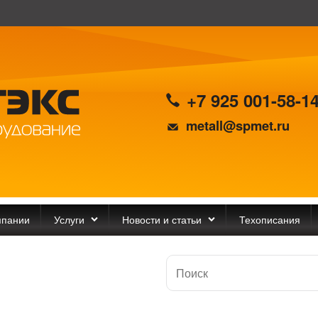
+7 925 001-58-1
metall@spmet.ru
мпании
Услуги
Новости и статьи
Техописания