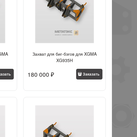
XGMA
Захват для биг-бэгов для XGMA
XG935H
180 000
 ₽
казать
Заказать