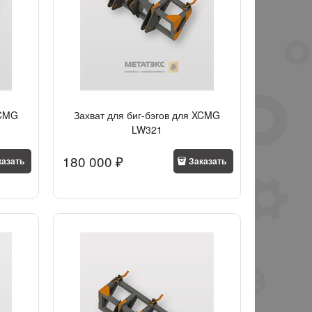
XCMG
Захват для биг-бэгов для XCMG
LW321
180 000
 ₽
казать
Заказать