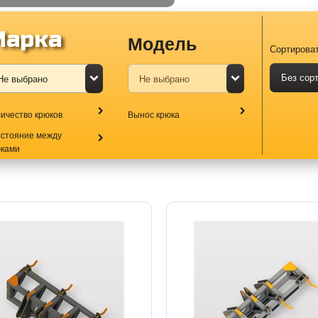
Марка
Модель
Сортироват
Без сор
ичество крюков
Вынос крюка
сстояние между
юками