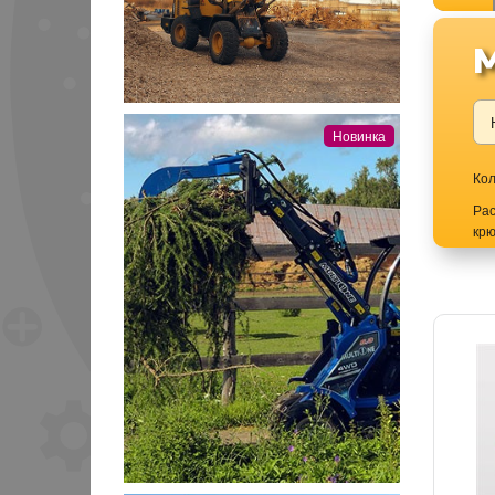
Новинка
Кол
Ра
кр