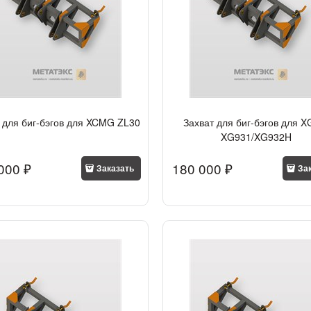
 для биг-бэгов для XCMG ZL30
Захват для биг-бэгов для 
XG931/XG932H
000
 ₽
180 000
 ₽
Заказать
За