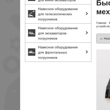
Быс
мех
Навесное оборудование
для телескопических
погрузчиков
Главная
устройств
Навесное оборудование
для экскаваторов-
погрузчиков
← Наз
Навесное оборудование
для фронтальных
погрузчиков