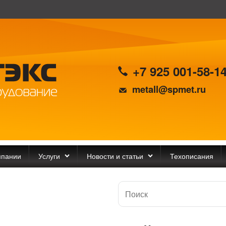
+7 925 001-58-1
metall@spmet.ru
мпании
Услуги
Новости и статьи
Техописания