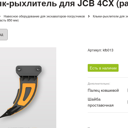
к-рыхлитель для JCB 4CX (ра
Навесное оборудование для экскаваторов-погрузчиков
Клыки-рыхлители для э
асть 850 мм)
ад
Артикул:
kfb013
Есть в наличии
Дополнительно:
Палец ковшевой
Шайба
проставочная