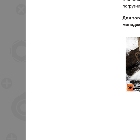
погрузчи
Для тог
менедже