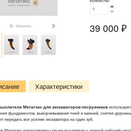
Количество:
39 000
 ₽
Увеличить
исание
Характеристики
рыхлители Метатэкс для экскаваторов-погрузчиков
используютс
ния фундаментов, выкорчевывания пней и камней, снятия дорожны
т передать все усилие экскаватора на один зуб.
ке Метатэкс представлены клыки-рыхлители с длиной рабочей части