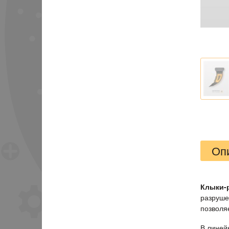
Оп
Клыки-
разруше
позволяе
В линей