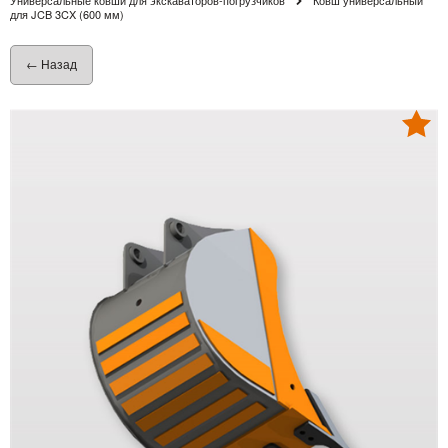
для JCB 3CX (600 мм)
← Назад
Хит