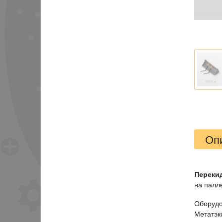
Оп
Переки
на палл
Оборудо
Метатэк