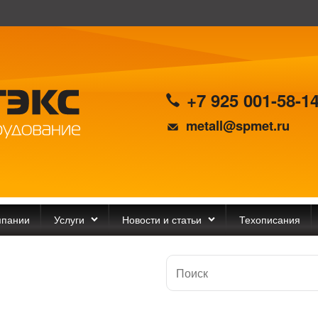
+7 925 001-58-1
metall@spmet.ru
мпании
Услуги
Новости и статьи
Техописания