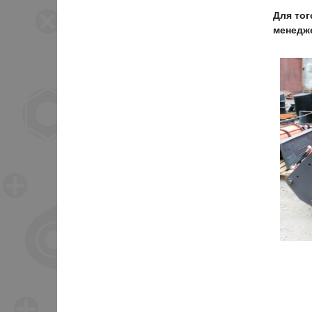
Для тог
менедже