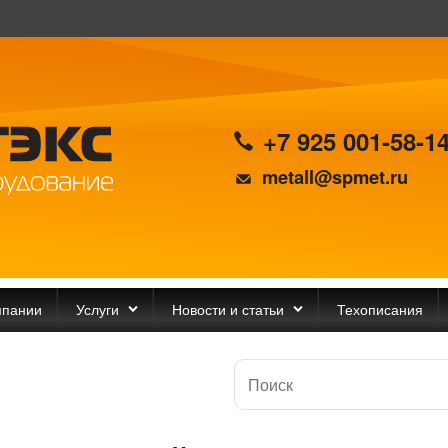
+7 925 001-58-1
metall@spmet.ru
мпании
Услуги
Новости и статьи
Техописания