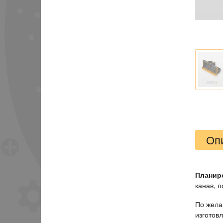
Оп
Планир
канав, п
По жела
изготов