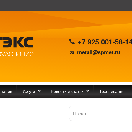
+7 925 001-58-1
metall@spmet.ru
мпании
Услуги
Новости и статьи
Техописания