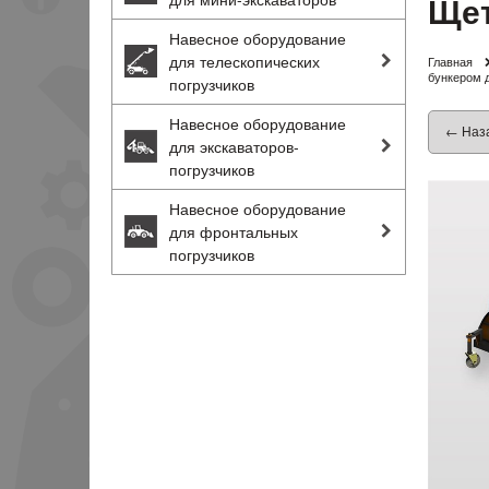
Щет
Навесное оборудование
для телескопических
Главная
бункером д
погрузчиков
Навесное оборудование
← Наз
для экскаваторов-
погрузчиков
Навесное оборудование
для фронтальных
погрузчиков