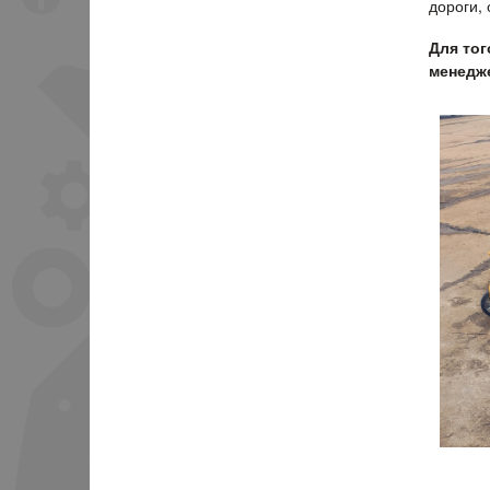
дороги,
Для тог
менедже