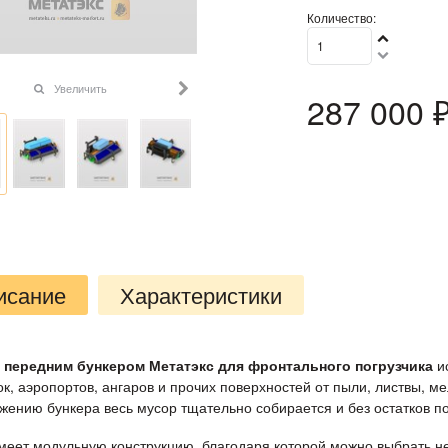
Количество:
Увеличить
287 000
 
исание
Характеристики
 передним бункером Метатэкс для фронтального погрузчика
и
к, аэропортов, ангаров и прочих поверхностей от пыли, листвы, м
жению бункера весь мусор тщательно собирается и без остатков по
меет модульную конструкцию, благодаря которой можно выбрать н