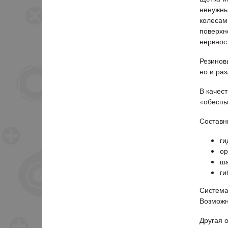
ненужны
колесам
поверхн
нервнос
Резинов
но и ра
В качес
«обеспы
Составн
ги
о
ша
ги
Система
Возможн
Другая о