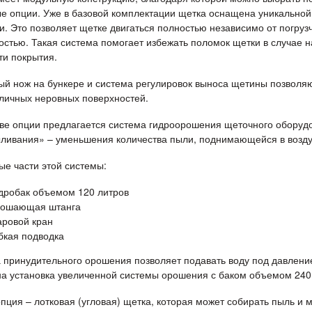
е опции. Уже в базовой комплектации щетка оснащена уникально
и. Это позволяет щетке двигаться полностью независимо от погруз
остью. Такая система помогает избежать поломок щетки в случае н
ти покрытия.
ый нож на бункере и система регулировок выноса щетины позволяю
зличных неровных поверхностей.
тве опции предлагается система гидроорошения щеточного оборудо
ливания» – уменьшения количества пыли, поднимающейся в возду
ые части этой системы:
дробак объемом 120 литров
рошающая штанга
ровой кран
бкая подводка
 принудительного орошения позволяет подавать воду под давлени
а установка увеличенной системы орошения с баком объемом 240
пция – лотковая (угловая) щетка, которая может собирать пыль и м