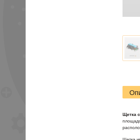
Оп
Щетка с
площадо
располо
Щетка и