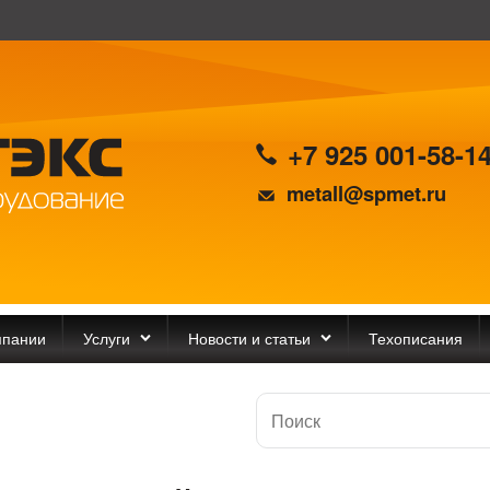
+7 925 001-58-1
metall@spmet.ru
мпании
Услуги
Новости и статьи
Техописания