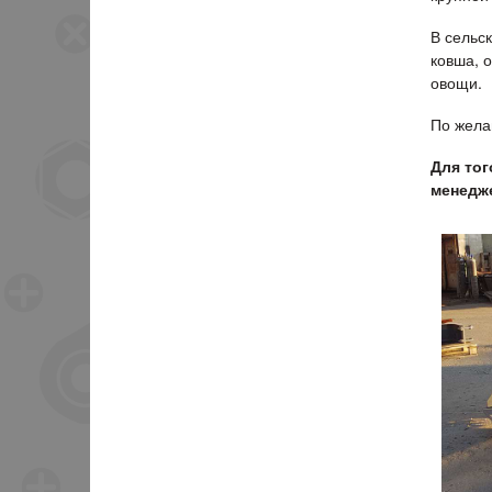
В сельс
ковша, о
овощи.
По жела
Для тог
менедже