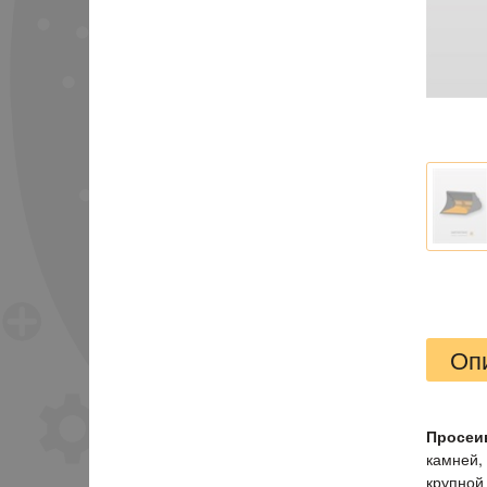
Оп
Просеи
камней,
крупной