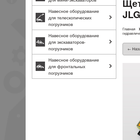
Щет
JLG
Навесное оборудование
для телескопических
погрузчиков
Главная
гидравлич
Навесное оборудование
для экскаваторов-
погрузчиков
← Наз
Навесное оборудование
для фронтальных
погрузчиков