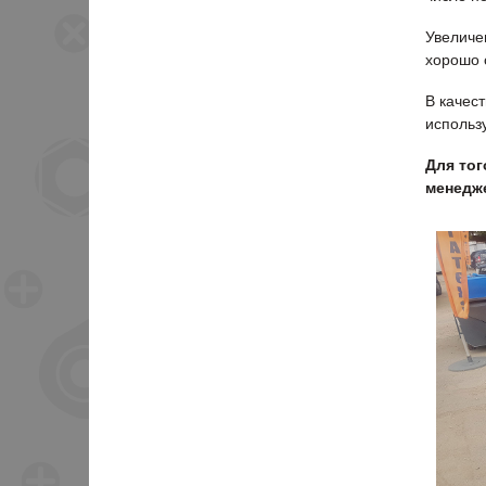
Увеличе
хорошо 
В качес
использ
Для тог
менедже