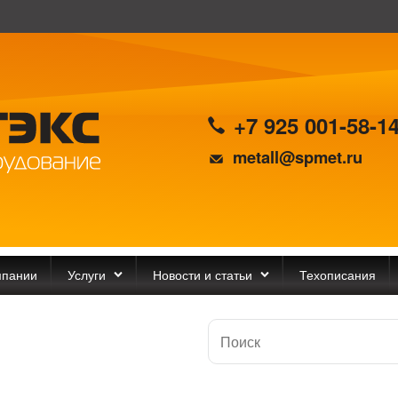
+7 925 001-58-1
metall@spmet.ru
мпании
Услуги
Новости и статьи
Техописания