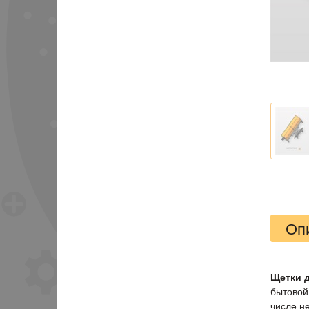
Оп
Щетки 
бытовой 
числе н