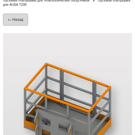
для AUSA T235
← Назад