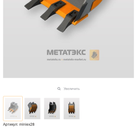
Увеличить
Артикул:
miniex28