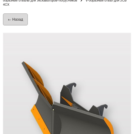
4CX
← Назад