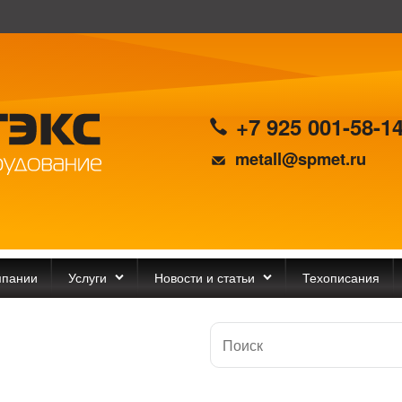
+7 925 001-58-1
metall@spmet.ru
мпании
Услуги
Новости и статьи
Техописания