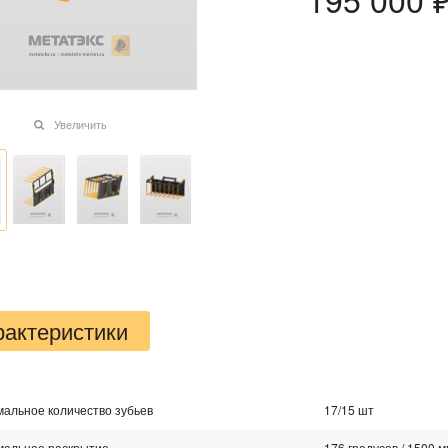
Увеличить
рактеристики
альное количество зубьев
17/15 шт
мальное раскрытие
176 градусов / 1500 м