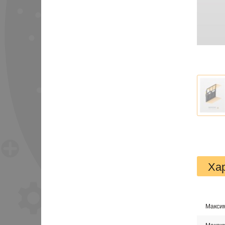
Ха
Максим
Макси