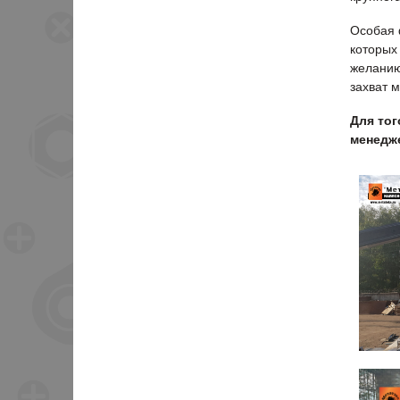
Особая 
которых
желанию
захват 
Для тог
менедже