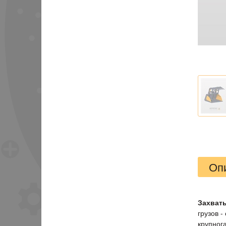
Оп
Захват
грузов 
крупног