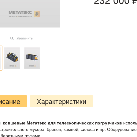
Увеличить
исание
Характеристики
ы ковшевые Метатэкс для телескопических погрузчиков
исполь
- строительного мусора, бревен, камней, силоса и пр. Оборудовани
абаритными грузами.