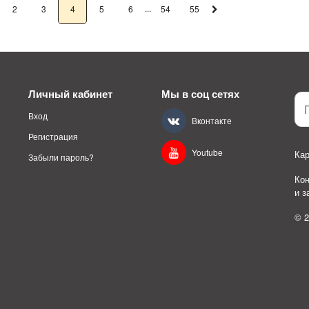
...
2
3
4
5
6
54
55
Личный кабинет
Мы в соц сетях
Вход
Вконтакте
Регистрация
Youtube
Кар
Забыли пароль?
Ко
и 
© 