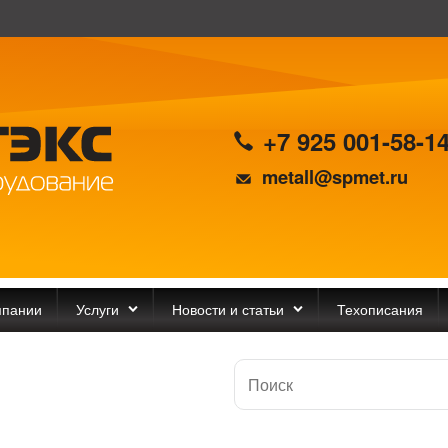
+7 925 001-58-1
metall@spmet.ru
мпании
Услуги
Новости и статьи
Техописания