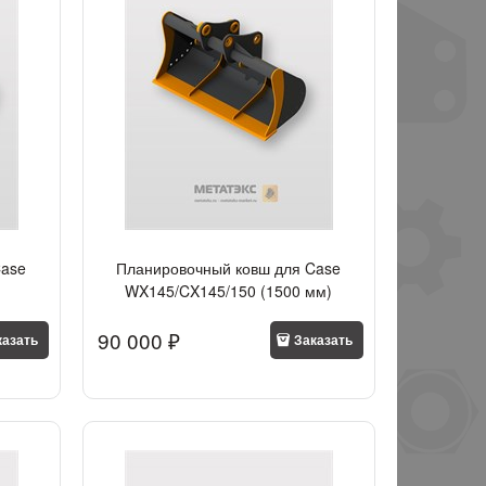
Case
Планировочный ковш для Case
WX145/CX145/150 (1500 мм)
90 000
 ₽
казать
Заказать