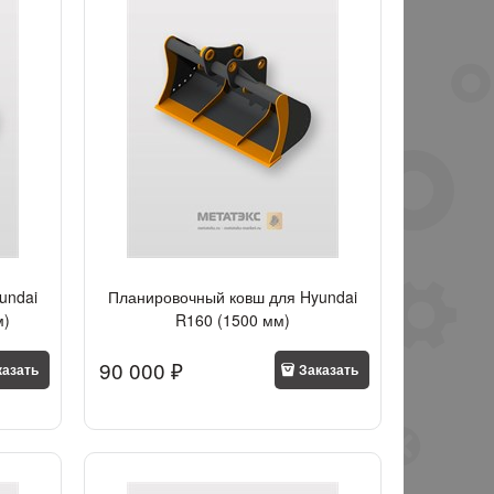
undai
Планировочный ковш для Hyundai
м)
R160 (1500 мм)
90 000
 ₽
казать
Заказать