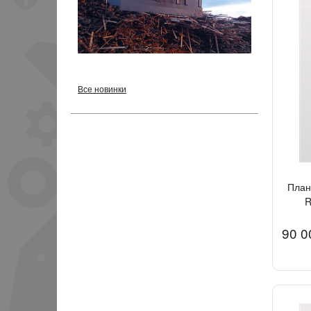
Все новинки
План
R
90 0