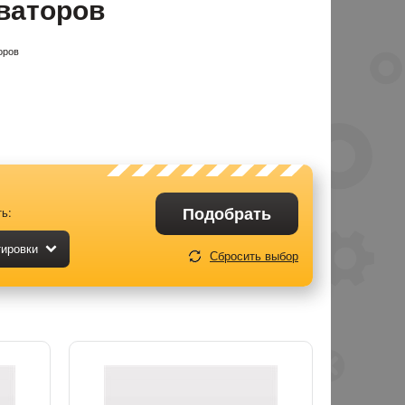
ваторов
оров
Подобрать
ь:
тировки
Сбросить выбор