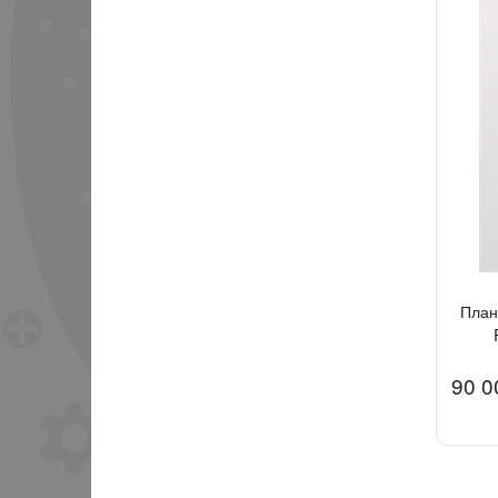
План
90 0