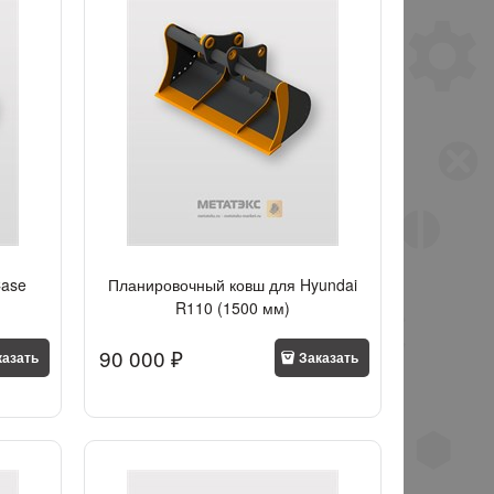
Case
Планировочный ковш для Hyundai
R110 (1500 мм)
90 000
 ₽
казать
Заказать