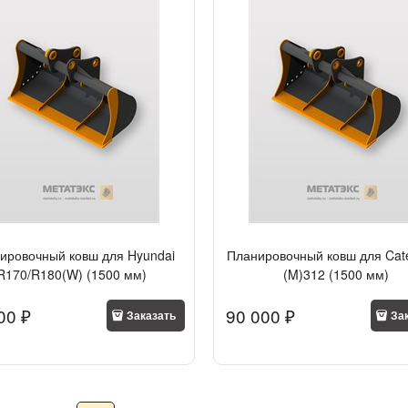
ировочный ковш для Hyundai
Планировочный ковш для Cater
R170/R180(W) (1500 мм)
(M)312 (1500 мм)
00
 ₽
90 000
 ₽
Заказать
За