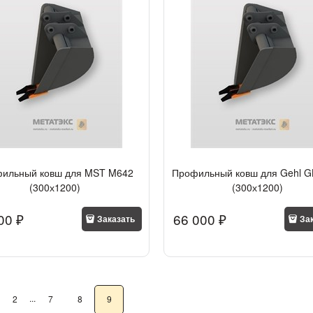
ильный ковш для MST M642
Профильный ковш для Gehl G
(300х1200)
(300х1200)
00
 ₽
66 000
 ₽
Заказать
За
...
2
7
8
9