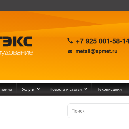
+7 925 001-58-1
metall@spmet.ru
мпании
Услуги
Новости и статьи
Техописания