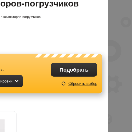
оров-погрузчиков
экскаваторов-погрузчиков
Подобрать
ь:
тировки
Сбросить выбор