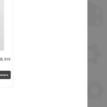
BL 818
казать