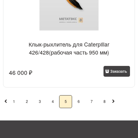
Клык-рыхлитель для Caterpillar
426/428(рабочая часть 950 мм)
46 000
 ₽
Заказать
1
2
3
4
5
6
7
8