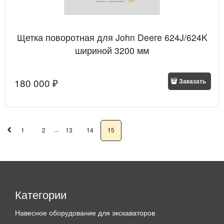
Щетка поворотная для John Deere 624J/624K
шириной 3200 мм
180 000
 ₽
Заказать
...
1
2
13
14
15
Категории
Навесное оборудование для экскаваторов