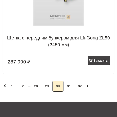
Щетка с передним бункером для LiuGong ZL50
(2450 мм)
287 000
 ₽
Заказать
...
1
2
28
29
30
31
32