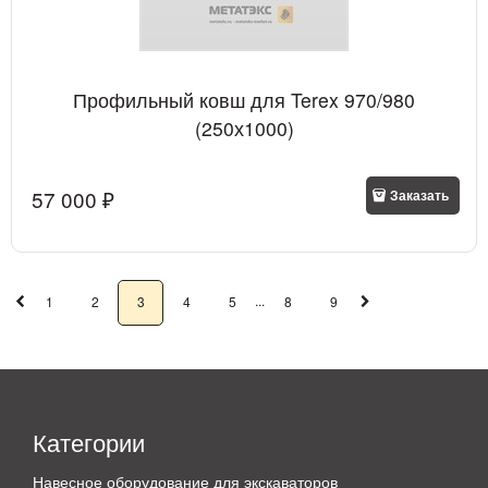
Профильный ковш для Terex 970/980
(250х1000)
57 000
 ₽
Заказать
...
1
2
3
4
5
8
9
Категории
Навесное оборудование для экскаваторов